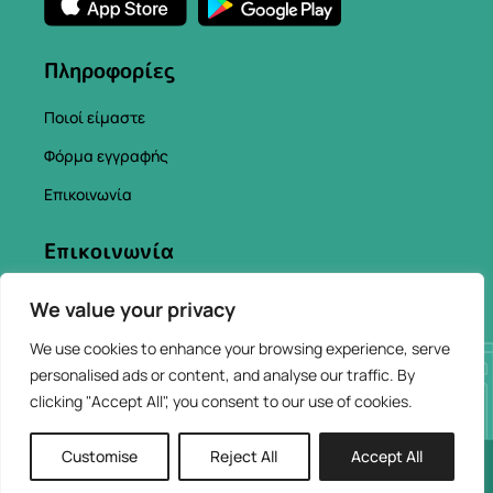
Πληροφορίες
Ποιοί είμαστε
Φόρμα εγγραφής
Επικοινωνία
Επικοινωνία
info@chaniacityapp.gr
We value your privacy
+30 6934354154
We use cookies to enhance your browsing experience, serve
personalised ads or content, and analyse our traffic. By
clicking "Accept All", you consent to our use of cookies.
Customise
Reject All
Accept All
2026 © ChaniaCity
Web Design & Development by
AppHUB