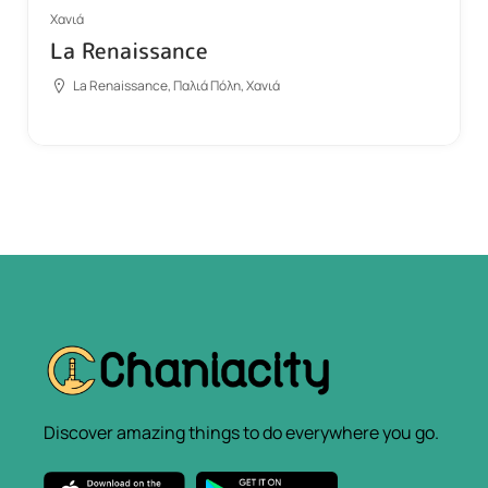
Χανιά
La Renaissance
La Renaissance, Παλιά Πόλη, Χανιά
Discover amazing things to do everywhere you go.