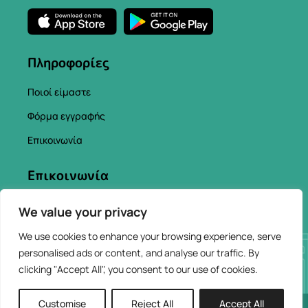
Πληροφορίες
Ποιοί είμαστε
Φόρμα εγγραφής
Επικοινωνία
Επικοινωνία
info@chaniacityapp.gr
We value your privacy
+30 6934354154
We use cookies to enhance your browsing experience, serve
personalised ads or content, and analyse our traffic. By
clicking "Accept All", you consent to our use of cookies.
Customise
Reject All
Accept All
2026 © ChaniaCity