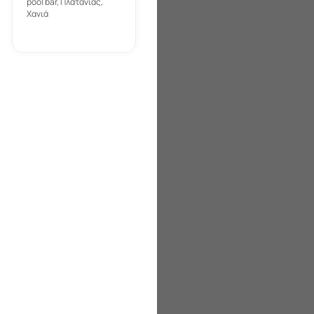
pool bar, Πλατανιάς,
Χανιά