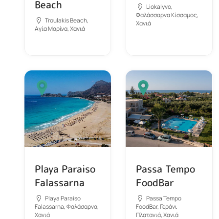
Beach
Liokalyvo,
Φαλάσσαρνα Κίσσαμος,
Troulakis Beach,
Χανιά
Αγία Μαρίνα, Χανιά
Playa Paraiso
Passa Tempo
Falassarna
FoodBar
Playa Paraiso
Passa Tempo
Falassarna, Φαλάσαρνα,
FoodBar, Γεράνι
Χανιά
Πλατανιά, Χανιά