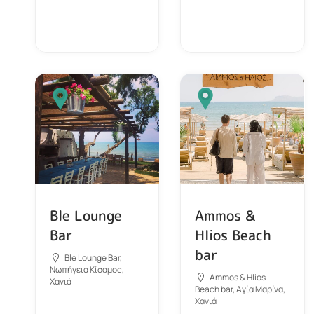
Ble Lounge
Ammos &
Bar
Hlios Beach
bar
Ble Lounge Bar,
Νωπήγεια Κίσαμος,
Ammos & Hlios
Χανιά
Beach bar, Αγία Μαρίνα,
Χανιά