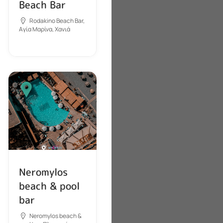
Beach Bar
Rodakino Beach Bar,
Αγία Μαρίνα, Χανιά
Neromylos
beach & pool
bar
Neromylos beach &