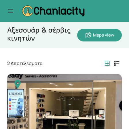
Αξεσουάρ & σέρβις
Maps view
κινητών
2
Αποτελέσματα