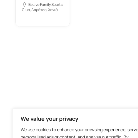
BeLive Family Sports
Club, Δαράτσο, Χανιά
We value your privacy
We use cookies to enhance your browsing experience, serv
personalised ads or content, and analyse our traffic. By