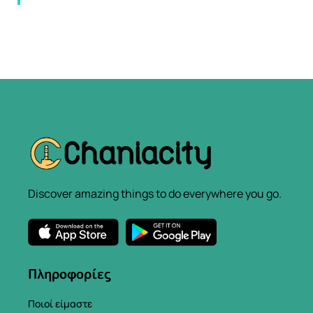
Discover amazing things to do everywhere you go.
Πληροφορίες
Ποιοί είμαστε