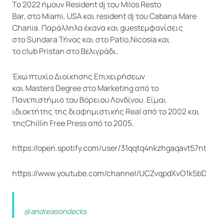
To 2022 ήμουν Resident dj του Milos Resto
Bar, στο Miami, USA και resident dj του Cabana Mare
Chania. Παράλληλα έκανα και guestεμφανίσεις
στο Sundara Τήνος και στο Patio,Nicosia και
το club Pristan στο Βελιγράδι.
Έχω πτυχίο Διοίκησης Επιχειρήσεων
και Masters Degree στο Marketing από το
Πανεπιστήμιο του Βόρειου Λονδίνου. Είμαι
ιδιοκτήτης της διαφημιστικής Real από το 2002 και
τηςChillin Free Press από το 2005.
https://open.spotify.com/user/31qqtq4nkzhgaqavt57ntqb
https://www.youtube.com/channel/UCZvqpdXvO1k5bDGV
@andreasondecks