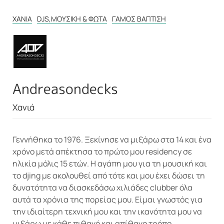
ΧΑΝΙΆ
DJS,ΜΟΥΣΙΚΉ & ΦΏΤΑ
ΓΆΜΟΣ ΒΆΠΤΙΣΗ
Andreasondecks
Χανιά
Γεννήθηκα το 1976. Ξεκίνησε να μιξάρω στα 14 και ένα
χρόνο μετά απέκτησα το πρώτο μου residency σε
ηλικία μόλις 15 ετών. H αγάπη μου για τη μουσική και
το djing με ακολουθεί από τότε και μου έχει δώσει τη
δυνατότητα να διασκεδάσω χιλιάδες clubber όλα
αυτά τα χρόνια της πορείας μου. Είμαι γνωστός για
την ιδιαίτερη τεχνική μου και την ικανότητα μου να
μιξάρω με κάθε πιθανό και απίθανο τρόπο,