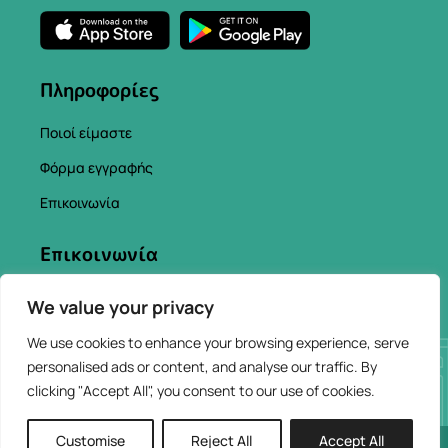
Πληροφορίες
Ποιοί είμαστε
Φόρμα εγγραφής
Επικοινωνία
Επικοινωνία
info@chaniacityapp.gr
We value your privacy
+30 6934354154
We use cookies to enhance your browsing experience, serve
personalised ads or content, and analyse our traffic. By
clicking "Accept All", you consent to our use of cookies.
Customise
Reject All
Accept All
2026 © ChaniaCity