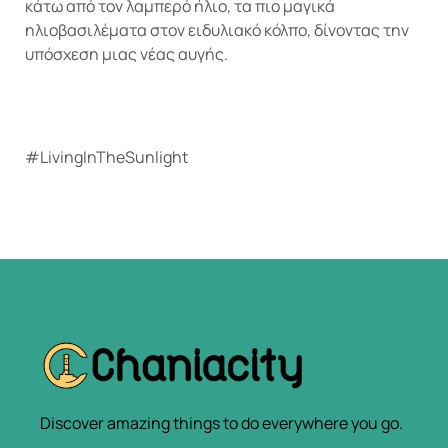
κάτω από τον λαμπερό ήλιο, τα πιο μαγικά
ηλιοβασιλέματα στον ειδυλιακό κόλπο, δίνοντας την
υπόσχεση μιας νέας αυγής.
#LivingInTheSunlight
Discover amazing things to do everywhere you go.