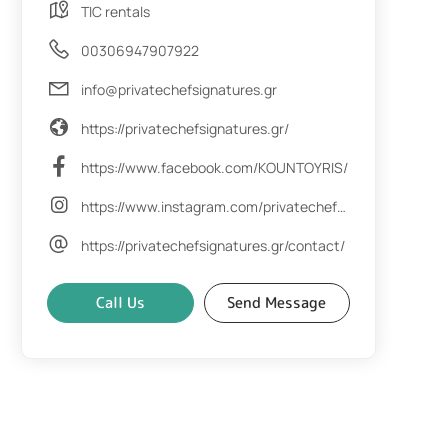
TIC rentals
00306947907922
info@privatechefsignatures.gr
https://privatechefsignatures.gr/
https://www.facebook.com/KOUNTOYRIS/
https://www.instagram.com/privatechef_signatures/
https://privatechefsignatures.gr/contact/
Call Us
Send Message