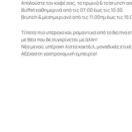
Απολαύστε τον καφέ σας, το πρωινό & το brunch σ
Buffet καθημερινά από τις 07:00 έως τις 10:30.
Brunch & μεσημεριανό από τις 11:00πμ έως τις 15:
Τίποτα πιο υπέροχο και ρομαντικό από το δείπνο 
με θέα που δε συγκρίνεται με άλλη!
Νέο μενού, υπέροχη λίστα κοκτέιλ, μοναδικές ετικέ
Αξέχαστη γαστρονομική εμπειρία!