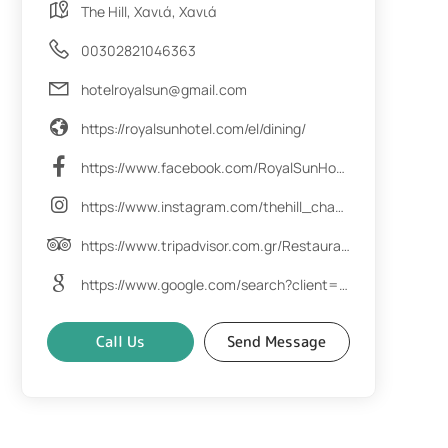
The Hill, Χανιά, Χανιά
00302821046363
hotelroyalsun@gmail.com
https://royalsunhotel.com/el/dining/
https://www.facebook.com/RoyalSunHotel
https://www.instagram.com/thehill_chania/
https://www.tripadvisor.com.gr/Restaurant_Review-g189415-d25451379-Reviews-The_Hill_Chania-Chania_Town_Chania_Prefecture_Crete.html
https://www.google.com/search?client=firefox-b-e&sca_esv=2d68b74fb50c3936&sca_upv=1&tbm=lcl&q=The+Hill+%CE%91%CE%BE%CE%B9%CE%BF%CE%BB%CE%BF%CE%B3%CE%AE%CF%83%CE%B5%CE%B9%CF%82&rflfq=1&num=20&stick=H4sIAAAAAAAAAONgkxI2NLcwNLQwNTS1MLM0sbQwNjI22sDI-IpRMSQjVcEjMydH4dzEc_vO7Ty3_9xuIN58bt355nNbz-0837SIlbAaAIAoDw5iAAAA&rldimm=1781185158694983232&hl=el-GR&sa=X&ved=2ahUKEwifhrGzl46HAxUFgP0HHc0qDwkQ9fQKegQIMRAF&biw=1920&bih=888&dpr=1#lkt=LocalPoiReviews
Call Us
Send Message